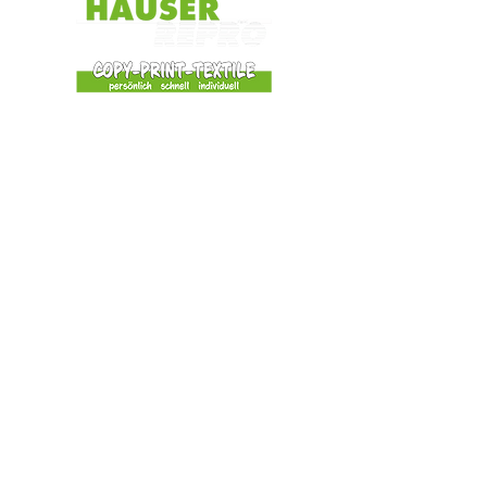
HAUSER REPRO GmbH
Bahnhofstraße 24
86609 Donauwörth
0906 / 6440
0906 / 28857
info@hauser-repro.de
ÖFFNUNGSZEITEN:
Mo, Di, Mi + Fr
8:30 Uhr - 12:30 Uhr
13:30 Uhr - 17:00 Uhr
Do